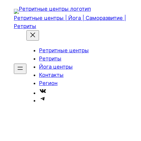
Перейти
к
Ретритные центры | Йога | Саморазвитие |
содержимому
Ретриты
Ретритные центры
Ретриты
Йога центры
Контакты
Регион
ВКонтакте
Telegram