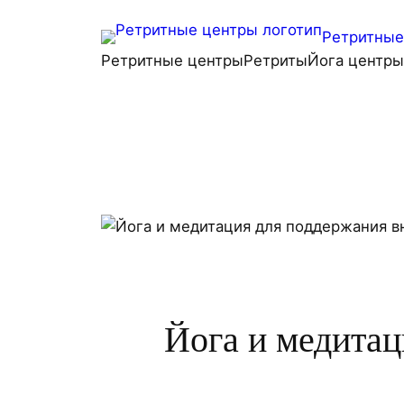
Перейти
Ретритные 
к
Ретритные центры
Ретриты
Йога центры
содержимому
Йога и медитац