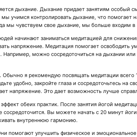
яется дыхание. Дыхание придает занятиям особый с
е мы учимся контролировать дыхание, что помогает 
да мы чувствуем свое дыхание, мы больше входим в 
людей начинают заниматься медитацией для снижени
вать напряжение. Медитация помогает освободить у
 Например, можно сосредоточиться на дыхании или п
 Обычно я рекомендую посвящать медитации всего 1
Сядьте удобно, закройте глаза и сосредоточьтесь на 
езает напряжение. Это дает возможность лучше справ
эффект обеих практик. После занятия йогой медитаци
е сосредоточится. Вы можете начать с 20 минут йоги,
живать внутреннюю гармонию.
Они помогают улучшить физическое и эмоциональное