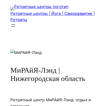
Перейти
к
Ретритные центры | Йога | Саморазвитие |
содержимому
Ретриты
МиРАйЯ-Лэнд |
Нижегородская область
Ретритный центр МиРАйЯ-Лэнд: отдых и
гармония