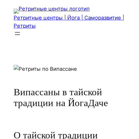
Перейти
к
Ретритные центры | Йога | Саморазвитие |
содержимому
Ретриты
Випассаны в тайской
традиции на ЙогаДаче
О тайской традиции