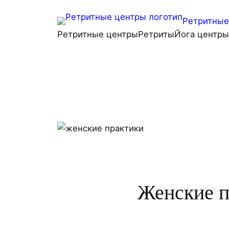
Перейти
Ретритные 
к
Ретритные центры
Ретриты
Йога центры
содержимому
Женские п